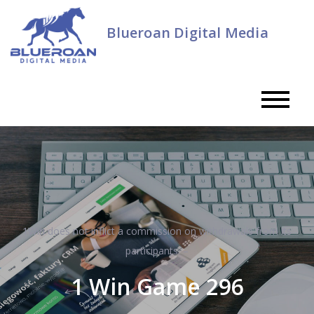
Skip
to
Blueroan Digital Media
content
1Win does not inflict a commission on withdrawals from its
participants. –
1 Win Game 296