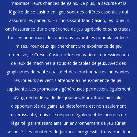
maximiser leurs chances de gains. De plus, la sécurité et la
légalité de ce casino en ligne sont des critères essentiels qui
rassurent les parieurs. En choisissant Mad Casino, les joueurs
ont l'assurance d'une expérience de jeu agréable et sans tracas,
tout en bénéficiant de conditions favorables pour placer leurs
mises. Pour ceux qui cherchent une expérience de jeu
immersive, le Cresus Casino offre une variété impressionnante
de jeux de machines à sous et de tables de jeux. Avec des
graphismes de haute qualité et des fonctionnalités innovantes,
les joueurs peuvent s'attendre à une expérience de jeu
captivante. Les promotions généreuses permettent également
d'augmenter le solde des joueurs, leur offrant ainsi plus
d'opportunités de gains. La plateforme est non seulement
divertissante, mais elle respecte également les normes de
légalité, garantissant ainsi un environnement de jeu sûr et
sécurisé. Les amateurs de jackpots progressifs trouveront leur