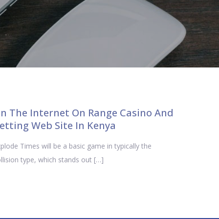
n The Internet On Range Casino And
etting Web Site In Kenya
plode Times will be a basic game in typically the
llision type, which stands out […]