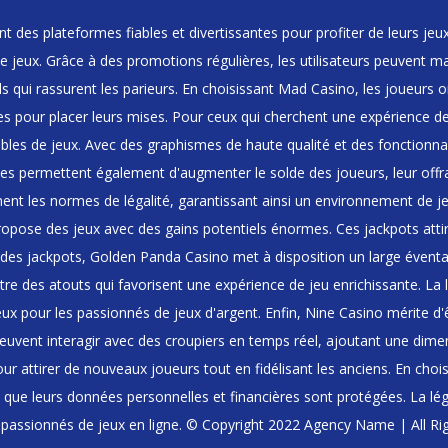
des plateformes fiables et divertissantes pour profiter de leurs jeu
jeux. Grâce à des promotions régulières, les utilisateurs peuvent maxi
els qui rassurent les parieurs. En choisissant Mad Casino, les joueurs
les pour placer leurs mises. Pour ceux qui cherchent une expérience de
les de jeux. Avec des graphismes de haute qualité et des fonctionnal
s permettent également d'augmenter le solde des joueurs, leur offran
ent les normes de légalité, garantissant ainsi un environnement de je
pose des jeux avec des gains potentiels énormes. Ces jackpots attiren
 des jackpots, Golden Panda Casino met à disposition un large éventa
re des atouts qui favorisent une expérience de jeu enrichissante. La l
ieux pour les passionnés de jeux d'argent. Enfin, Nine Casino mérite d
peuvent interagir avec des croupiers en temps réel, ajoutant une dime
attirer de nouveaux joueurs tout en fidélisant les anciens. En choisi
ie que leurs données personnelles et financières sont protégées. La lég
 passionnés de jeux en ligne. © Copyright 2022 Agency Name | All Ri