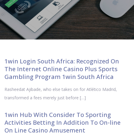
1win Login South Africa: Recognized On
The Internet Online Casino Plus Sports
Gambling Program 1win South Africa
Rasheedat Ajibade, who else takes on for Atlético Madrid,
transformed a fees merely just before […]
1win Hub With Consider To Sporting
Activities Betting In Addition To On-line
On Line Casino Amusement