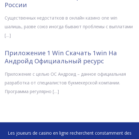
России
Существенных недостатков в онлайн казино one win
шалишь, разве союз иногда бывают проблемы с выплатами
[…]
Приложение 1 Win Скачать 1win На
Андройд Официальный ресурс
Приложение с целью ОС Андроид – данное официальная
разработка от специалистов букмекерской компании.
Программа регулярно […]
Les joueurs de casino en ligne recherchent constamment des