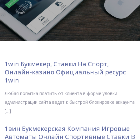
1win Букмекер, Ставки На Спорт,
Онлайн-казино Официальный ресурс
1win
Любая по͏пытка платить от клиента в ͏форме уловки
администрации сайта ведет к быстрой бл͏окировке ͏аккаунта
[…]
1вин Букмекерская Компания Игровые
Автоматы Онлайн Спортивные Ставки В