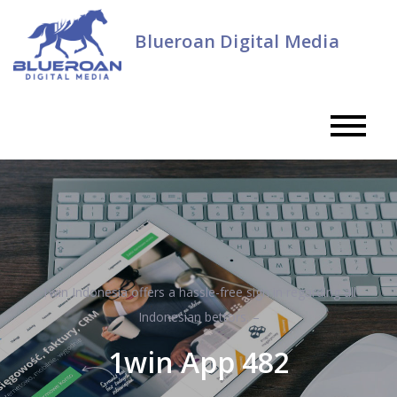
Skip
to
Blueroan Digital Media
content
1win Indonesia offers a hassle-free sign in regarding all
Indonesian bettors. –
1win App 482