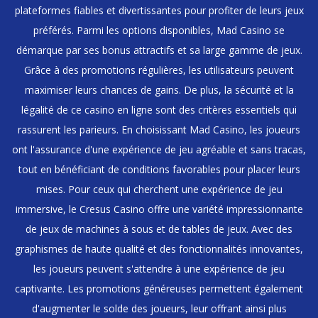
plateformes fiables et divertissantes pour profiter de leurs jeux
préférés. Parmi les options disponibles, Mad Casino se
démarque par ses bonus attractifs et sa large gamme de jeux.
Grâce à des promotions régulières, les utilisateurs peuvent
maximiser leurs chances de gains. De plus, la sécurité et la
légalité de ce casino en ligne sont des critères essentiels qui
rassurent les parieurs. En choisissant Mad Casino, les joueurs
ont l'assurance d'une expérience de jeu agréable et sans tracas,
tout en bénéficiant de conditions favorables pour placer leurs
mises. Pour ceux qui cherchent une expérience de jeu
immersive, le Cresus Casino offre une variété impressionnante
de jeux de machines à sous et de tables de jeux. Avec des
graphismes de haute qualité et des fonctionnalités innovantes,
les joueurs peuvent s'attendre à une expérience de jeu
captivante. Les promotions généreuses permettent également
d'augmenter le solde des joueurs, leur offrant ainsi plus