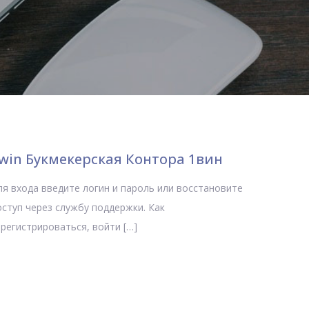
win Букмекерская Контора 1вин
ля входа введите логин и пароль или восстановите
оступ через службу поддержки. Как
арегистрироваться, войти […]