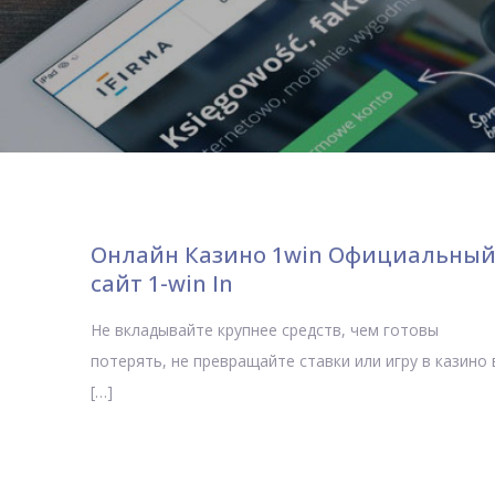
Онлайн Казино 1win Официальны
сайт 1-win In
Не вкладывайте крупнее средств, чем готовы
потерять, не превращайте ставки или игру в казино 
[…]