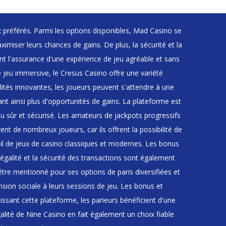
x préférés. Parmi les options disponibles, Mad Casino se
miser leurs chances de gains. De plus, la sécurité et la
 ont l'assurance d'une expérience de jeu agréable et sans
 jeu immersive, le Cresus Casino offre une variété
ités innovantes, les joueurs peuvent s'attendre à une
t ainsi plus d'opportunités de gains. La plateforme est
u sûr et sécurisé. Les amateurs de jackpots progressifs
t de nombreux joueurs, car ils offrent la possibilité de
il de jeux de casino classiques et modernes. Les bonus
égalité et la sécurité des transactions sont également
'être mentionné pour ses options de paris diversifiées et
nsion sociale à leurs sessions de jeu. Les bonus et
ssant cette plateforme, les parieurs bénéficient d'une
alité de Nine Casino en fait également un choix fiable