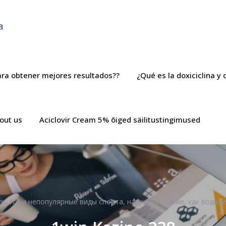
a
ara obtener mejores resultados??
¿Qué es la doxiciclina y
out us
Aciclovir Cream 5% õiged säilitustingimused
ются и непопулярные виды спорта, например, такие, как водное 