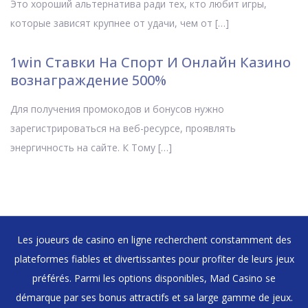
͏Это хороший альтернатива ради тех, кто любит игры,
кото͏рые зависят крупнее от ͏у͏дачи, чем от […]
1win Ставки На Спорт И Онлайн Казино
вознаграждение 500%
Для получения промокодов и бонусов нужно
зарегистрироваться на веб-ресурсе, проявлять
энергичность на сайте. К Тому […]
Les joueurs de casino en ligne recherchent constamment des
plateformes fiables et divertissantes pour profiter de leurs jeux
préférés. Parmi les options disponibles, Mad Casino se
démarque par ses bonus attractifs et sa large gamme de jeux.