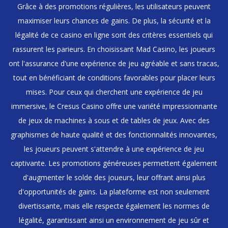
Grâce à des promotions régulières, les utilisateurs peuvent
maximiser leurs chances de gains. De plus, la sécurité et la
légalité de ce casino en ligne sont des critères essentiels qui
rassurent les parieurs. En choisissant Mad Casino, les joueurs
ont l'assurance d'une expérience de jeu agréable et sans tracas,
tout en bénéficiant de conditions favorables pour placer leurs
mises. Pour ceux qui cherchent une expérience de jeu
immersive, le Cresus Casino offre une variété impressionnante
de jeux de machines à sous et de tables de jeux. Avec des
graphismes de haute qualité et des fonctionnalités innovantes,
les joueurs peuvent s'attendre à une expérience de jeu
captivante. Les promotions généreuses permettent également
d'augmenter le solde des joueurs, leur offrant ainsi plus
d'opportunités de gains. La plateforme est non seulement
divertissante, mais elle respecte également les normes de
légalité, garantissant ainsi un environnement de jeu sûr et