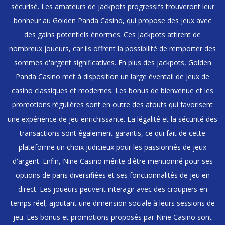
sécurisé. Les amateurs de jackpots progressifs trouveront leur
bonheur au Golden Panda Casino, qui propose des jeux avec
des gains potentiels énormes. Ces jackpots attirent de
nombreux joueurs, car ils offrent la possibilité de remporter des
sommes d'argent significatives. En plus des jackpots, Golden
Panda Casino met à disposition un large éventail de jeux de
casino classiques et modernes. Les bonus de bienvenue et les
promotions régulières sont en outre des atouts qui favorisent
une expérience de jeu enrichissante. La légalité et la sécurité des
transactions sont également garantis, ce qui fait de cette
plateforme un choix judicieux pour les passionnés de jeux
d'argent. Enfin, Nine Casino mérite d'être mentionné pour ses
options de paris diversifiées et ses fonctionnalités de jeu en
direct. Les joueurs peuvent interagir avec des croupiers en
temps réel, ajoutant une dimension sociale à leurs sessions de
jeu. Les bonus et promotions proposés par Nine Casino sont