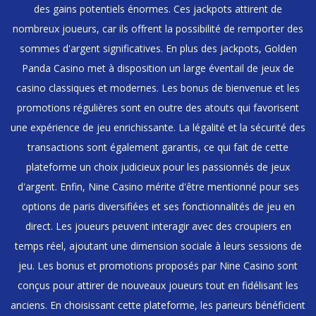
des gains potentiels énormes. Ces jackpots attirent de
nombreux joueurs, car ils offrent la possibilité de remporter des
sommes d'argent significatives. En plus des jackpots, Golden
Panda Casino met à disposition un large éventail de jeux de
casino classiques et modernes. Les bonus de bienvenue et les
promotions régulières sont en outre des atouts qui favorisent
une expérience de jeu enrichissante. La légalité et la sécurité des
transactions sont également garantis, ce qui fait de cette
plateforme un choix judicieux pour les passionnés de jeux
d'argent. Enfin, Nine Casino mérite d'être mentionné pour ses
options de paris diversifiées et ses fonctionnalités de jeu en
direct. Les joueurs peuvent interagir avec des croupiers en
temps réel, ajoutant une dimension sociale à leurs sessions de
jeu. Les bonus et promotions proposés par Nine Casino sont
conçus pour attirer de nouveaux joueurs tout en fidélisant les
anciens. En choisissant cette plateforme, les parieurs bénéficient