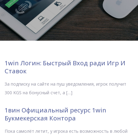
1win Логин: Быстрый Вход ради Игр И
Ставок
За подписку на сайте на пуш уведомления, игрок получит
300 KGS на бонусный счет, а […]
1вин Официальный ресурс 1win
Букмекерская Контора
Пока самолёт летит, у игрока есть возможность в любой