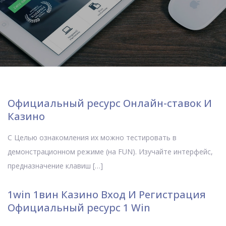
Официальный ресурс Онлайн-ставок И
Казино
С Целью ознакомления их можно тестировать в
демонстрационном режиме (на FUN). Изучайте интерфейс,
предназначение клавиш […]
1win 1вин Казино Вход И Регистрация
Официальный ресурс 1 Win