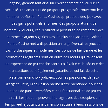
légalité, garantissant ainsi un environnement de jeu sûr et
sécurisé. Les amateurs de jackpots progressifs trouveront leur
bonheur au Golden Panda Casino, qui propose des jeux avec
des gains potentiels énormes. Ces jackpots attirent de
nombreux joueurs, car ils offrent la possibilité de remporter des
sommes d'argent significatives. En plus des jackpots, Golden
Panda Casino met à disposition un large éventail de jeux de
casino classiques et modernes. Les bonus de bienvenue et les
promotions régulières sont en outre des atouts qui favorisent
une expérience de jeu enrichissante. La légalité et la sécurité des
transactions sont également garantis, ce qui fait de cette
plateforme un choix judicieux pour les passionnés de jeux
d'argent. Enfin, Nine Casino mérite d'être mentionné pour ses
options de paris diversifiées et ses fonctionnalités de jeu en
direct. Les joueurs peuvent interagir avec des croupiers en
temps réel, ajoutant une dimension sociale à leurs sessions de