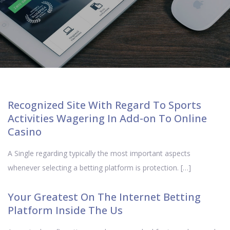
Recognized Site With Regard To Sports
Activities Wagering In Add-on To Online
Casino
A Single regarding typically the most important aspects
whenever selecting a betting platform is protection. […]
Your Greatest On The Internet Betting
Platform Inside The Us