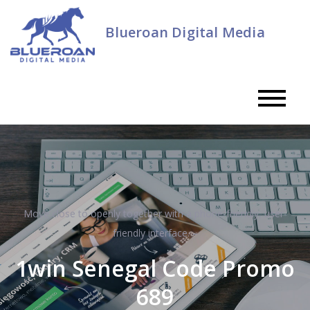
Skip
to
Blueroan Digital Media
content
Move close to openly together with a phone-friendly, user-
friendly interface. –
1win Senegal Code Promo
689