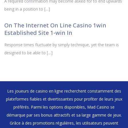
A required confirmation may become asked for to end upwards
being in a position to […]
On The Internet On Line Casino 1win
Established Site 1-win In
Response times fluctuate by simply technique, yet the team is
designed to be able to […]
Les joueurs de casino en ligne recherchent constamment des
plateformes fiables et divertissantes pour profiter de leurs jeux
préférés. Parmi les options disponibles, Mad Casino se
démarque par ses bonus attractifs et sa large gamme de jeux.
Grâce à des promotions régulières, les utilisateurs peuvent