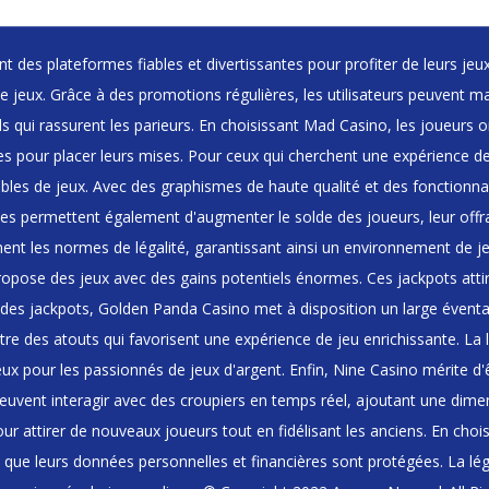
des plateformes fiables et divertissantes pour profiter de leurs jeu
jeux. Grâce à des promotions régulières, les utilisateurs peuvent maxi
els qui rassurent les parieurs. En choisissant Mad Casino, les joueurs
les pour placer leurs mises. Pour ceux qui cherchent une expérience de
les de jeux. Avec des graphismes de haute qualité et des fonctionnal
s permettent également d'augmenter le solde des joueurs, leur offran
ent les normes de légalité, garantissant ainsi un environnement de je
pose des jeux avec des gains potentiels énormes. Ces jackpots attiren
 des jackpots, Golden Panda Casino met à disposition un large éventa
re des atouts qui favorisent une expérience de jeu enrichissante. La l
ieux pour les passionnés de jeux d'argent. Enfin, Nine Casino mérite d
peuvent interagir avec des croupiers en temps réel, ajoutant une dime
attirer de nouveaux joueurs tout en fidélisant les anciens. En choisi
ie que leurs données personnelles et financières sont protégées. La lég