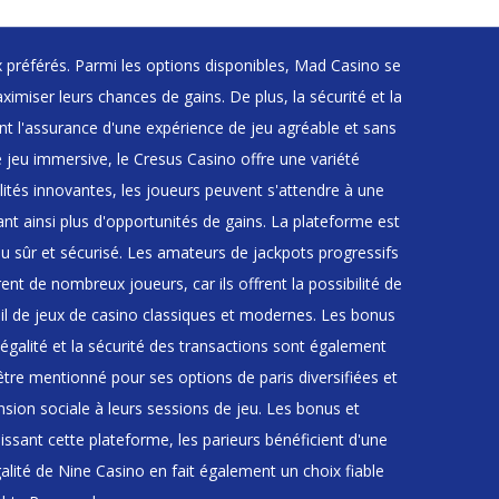
x préférés. Parmi les options disponibles, Mad Casino se
miser leurs chances de gains. De plus, la sécurité et la
 ont l'assurance d'une expérience de jeu agréable et sans
 jeu immersive, le Cresus Casino offre une variété
ités innovantes, les joueurs peuvent s'attendre à une
t ainsi plus d'opportunités de gains. La plateforme est
u sûr et sécurisé. Les amateurs de jackpots progressifs
t de nombreux joueurs, car ils offrent la possibilité de
il de jeux de casino classiques et modernes. Les bonus
égalité et la sécurité des transactions sont également
'être mentionné pour ses options de paris diversifiées et
nsion sociale à leurs sessions de jeu. Les bonus et
ssant cette plateforme, les parieurs bénéficient d'une
alité de Nine Casino en fait également un choix fiable