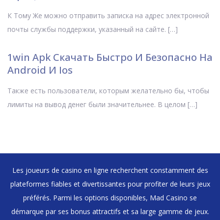
К Тому Же можно отправить записка на адрес электронной
почты службы поддержки, указанный на сайте. […]
1win Apk Скачать Быстро И Безопасно На
Android И Ios
Также есть пользователи, которым желательно бы, чтобы
лимиты на вывод денег были значительнее. В целом […]
Les joueurs de casino en ligne recherchent constamment des
plateformes fiables et divertissantes pour profiter de leurs jeux
préférés. Parmi les options disponibles, Mad Casino se
démarque par ses bonus attractifs et sa large gamme de jeux.