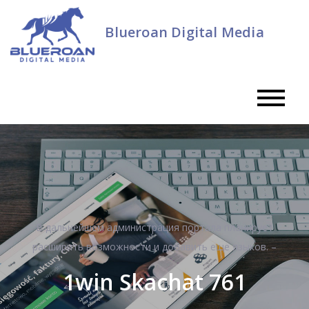
Skip
to
Blueroan Digital Media
content
В дальнейшем администрация портала планирует
расширить возможности и добавить еще языков. –
1win Skachat 761