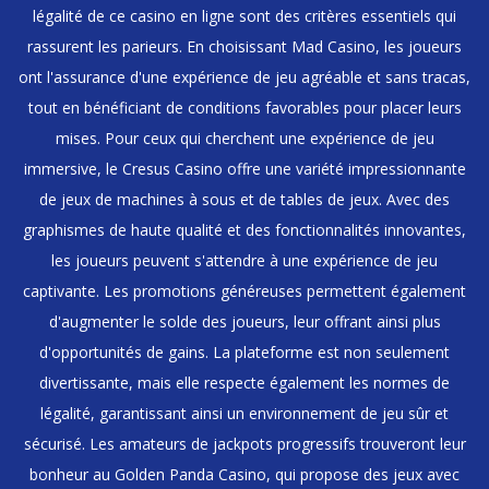
légalité de ce casino en ligne sont des critères essentiels qui
rassurent les parieurs. En choisissant Mad Casino, les joueurs
ont l'assurance d'une expérience de jeu agréable et sans tracas,
tout en bénéficiant de conditions favorables pour placer leurs
mises. Pour ceux qui cherchent une expérience de jeu
immersive, le Cresus Casino offre une variété impressionnante
de jeux de machines à sous et de tables de jeux. Avec des
graphismes de haute qualité et des fonctionnalités innovantes,
les joueurs peuvent s'attendre à une expérience de jeu
captivante. Les promotions généreuses permettent également
d'augmenter le solde des joueurs, leur offrant ainsi plus
d'opportunités de gains. La plateforme est non seulement
divertissante, mais elle respecte également les normes de
légalité, garantissant ainsi un environnement de jeu sûr et
sécurisé. Les amateurs de jackpots progressifs trouveront leur
bonheur au Golden Panda Casino, qui propose des jeux avec