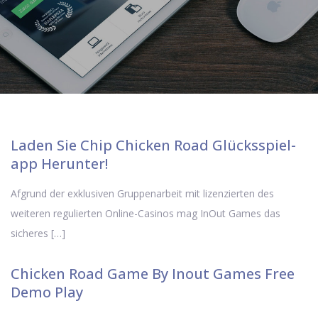
Laden Sie Chip Chicken Road Glücksspiel-
app Herunter!
Afgrund der exklusiven Gruppenarbeit mit lizenzierten des
weiteren regulierten Online-Casinos mag InOut Games das
sicheres […]
Chicken Road Game By Inout Games Free
Demo Play