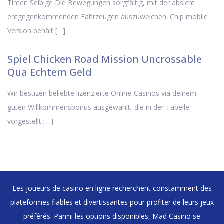
Timen Selbige Die Bewegungen sorgfältig, mit der absicht
entgegenkommenden Fahrzeugen auszuweichen. Chip mobile
Version behält […]
Spiel Chicken Road Mission Uncrossable
Qua Echtem Geld
Wir bestizen beliebte lizenzierte Online-Casinos via deinem
guten Willkommensbonus ausgewählt, die in der Tabelle
vorgestellt […]
Les joueurs de casino en ligne recherchent constamment des
plateformes fiables et divertissantes pour profiter de leurs jeux
préférés. Parmi les options disponibles, Mad Casino se