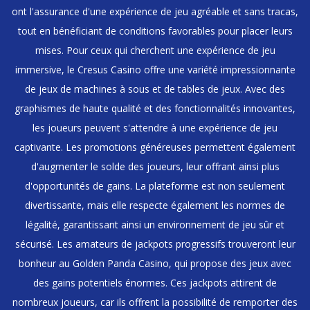
ont l'assurance d'une expérience de jeu agréable et sans tracas,
tout en bénéficiant de conditions favorables pour placer leurs
mises. Pour ceux qui cherchent une expérience de jeu
immersive, le Cresus Casino offre une variété impressionnante
de jeux de machines à sous et de tables de jeux. Avec des
graphismes de haute qualité et des fonctionnalités innovantes,
les joueurs peuvent s'attendre à une expérience de jeu
captivante. Les promotions généreuses permettent également
d'augmenter le solde des joueurs, leur offrant ainsi plus
d'opportunités de gains. La plateforme est non seulement
divertissante, mais elle respecte également les normes de
légalité, garantissant ainsi un environnement de jeu sûr et
sécurisé. Les amateurs de jackpots progressifs trouveront leur
bonheur au Golden Panda Casino, qui propose des jeux avec
des gains potentiels énormes. Ces jackpots attirent de
nombreux joueurs, car ils offrent la possibilité de remporter des