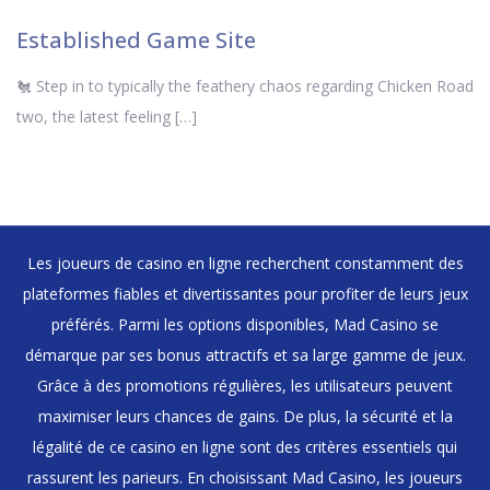
Established Game Site
🐔 Step in to typically the feathery chaos regarding Chicken Road
two, the latest feeling […]
Les joueurs de casino en ligne recherchent constamment des
plateformes fiables et divertissantes pour profiter de leurs jeux
préférés. Parmi les options disponibles, Mad Casino se
démarque par ses bonus attractifs et sa large gamme de jeux.
Grâce à des promotions régulières, les utilisateurs peuvent
maximiser leurs chances de gains. De plus, la sécurité et la
légalité de ce casino en ligne sont des critères essentiels qui
rassurent les parieurs. En choisissant Mad Casino, les joueurs