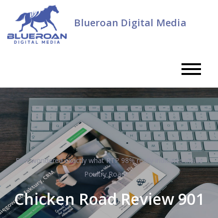
Skip
to
Blueroan Digital Media
content
Ever wondered exactly what RTP 98% really indicates inside
Poultry Road? –
Chicken Road Review 901