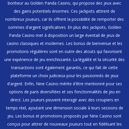
bonheur au Golden Panda Casino, qui propose des jeux avec
des gains potentiels énormes. Ces jackpots attirent de
nombreux joueurs, car ils offrent la possibilité de remporter des
sommes d'argent significatives. En plus des jackpots, Golden
Panda Casino met à disposition un large éventail de jeux de
casino classiques et modernes. Les bonus de bienvenue et les
promotions régulières sont en outre des atouts qui favorisent
une expérience de jeu enrichissante. La légalité et la sécurité des
transactions sont également garantis, ce qui fait de cette
plateforme un choix judicieux pour les passionnés de jeux
d'argent. Enfin, Nine Casino mérite d'être mentionné pour ses
options de paris diversifiées et ses fonctionnalités de jeu en
direct. Les joueurs peuvent interagir avec des croupiers en
temps réel, ajoutant une dimension sociale à leurs sessions de
jeu. Les bonus et promotions proposés par Nine Casino sont
conçus pour attirer de nouveaux joueurs tout en fidélisant les