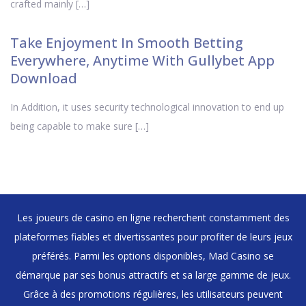
crafted mainly […]
Take Enjoyment In Smooth Betting
Everywhere, Anytime With Gullybet App
Download
In Addition, it uses security technological innovation to end up
being capable to make sure […]
Les joueurs de casino en ligne recherchent constamment des
plateformes fiables et divertissantes pour profiter de leurs jeux
préférés. Parmi les options disponibles, Mad Casino se
démarque par ses bonus attractifs et sa large gamme de jeux.
Grâce à des promotions régulières, les utilisateurs peuvent