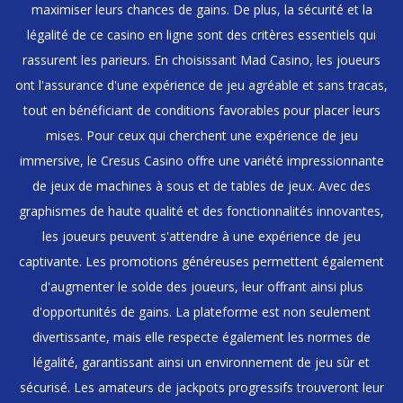
maximiser leurs chances de gains. De plus, la sécurité et la
légalité de ce casino en ligne sont des critères essentiels qui
rassurent les parieurs. En choisissant Mad Casino, les joueurs
ont l'assurance d'une expérience de jeu agréable et sans tracas,
tout en bénéficiant de conditions favorables pour placer leurs
mises. Pour ceux qui cherchent une expérience de jeu
immersive, le Cresus Casino offre une variété impressionnante
de jeux de machines à sous et de tables de jeux. Avec des
graphismes de haute qualité et des fonctionnalités innovantes,
les joueurs peuvent s'attendre à une expérience de jeu
captivante. Les promotions généreuses permettent également
d'augmenter le solde des joueurs, leur offrant ainsi plus
d'opportunités de gains. La plateforme est non seulement
divertissante, mais elle respecte également les normes de
légalité, garantissant ainsi un environnement de jeu sûr et
sécurisé. Les amateurs de jackpots progressifs trouveront leur