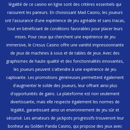
légalité de ce casino en ligne sont des critères essentiels qui
rassurent les parieurs. En choisissant Mad Casino, les joueurs
ont l'assurance d'une expérience de jeu agréable et sans tracas,
tout en bénéficiant de conditions favorables pour placer leurs
mises. Pour ceux qui cherchent une expérience de jeu
immersive, le Cresus Casino offre une variété impressionnante
de jeux de machines à sous et de tables de jeux. Avec des
graphismes de haute qualité et des fonctionnalités innovantes,
les joueurs peuvent s'attendre à une expérience de jeu
captivante. Les promotions généreuses permettent également
d'augmenter le solde des joueurs, leur offrant ainsi plus
d'opportunités de gains. La plateforme est non seulement
divertissante, mais elle respecte également les normes de
légalité, garantissant ainsi un environnement de jeu sûr et
sécurisé. Les amateurs de jackpots progressifs trouveront leur
bonheur au Golden Panda Casino, qui propose des jeux avec