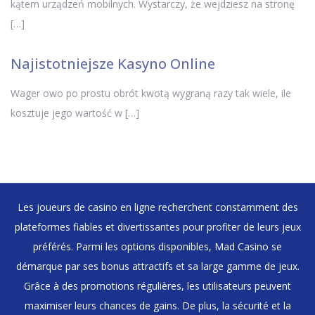
kątem urządzeń mobilnych. Wystarczy, że wejdziesz na stronę
[…]
Najistotniejsze Kasyno Online
Wager owo po prostu obrót kwotą wygraną razy tak wiele, ile
kosztuje jego wartość w […]
Les joueurs de casino en ligne recherchent constamment des
plateformes fiables et divertissantes pour profiter de leurs jeux
préférés. Parmi les options disponibles, Mad Casino se
démarque par ses bonus attractifs et sa large gamme de jeux.
Grâce à des promotions régulières, les utilisateurs peuvent
maximiser leurs chances de gains. De plus, la sécurité et la