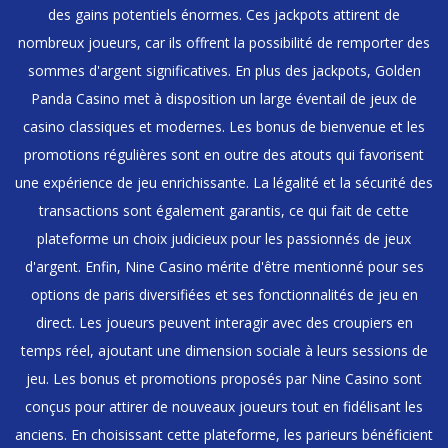
des gains potentiels énormes. Ces jackpots attirent de
nombreux joueurs, car ils offrent la possibilité de remporter des
sommes d'argent significatives. En plus des jackpots, Golden
Panda Casino met à disposition un large éventail de jeux de
casino classiques et modernes. Les bonus de bienvenue et les
promotions régulières sont en outre des atouts qui favorisent
une expérience de jeu enrichissante. La légalité et la sécurité des
transactions sont également garantis, ce qui fait de cette
plateforme un choix judicieux pour les passionnés de jeux
d'argent. Enfin, Nine Casino mérite d'être mentionné pour ses
options de paris diversifiées et ses fonctionnalités de jeu en
direct. Les joueurs peuvent interagir avec des croupiers en
temps réel, ajoutant une dimension sociale à leurs sessions de
jeu. Les bonus et promotions proposés par Nine Casino sont
conçus pour attirer de nouveaux joueurs tout en fidélisant les
anciens. En choisissant cette plateforme, les parieurs bénéficient