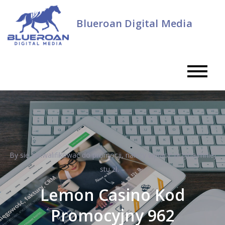
Skip
to
Blueroan Digital Media
content
By się zakwalifikować do promocji, należy wpłacić przynajmniej
stu zł. –
Lemon Casino Kod
Promocyjny 962