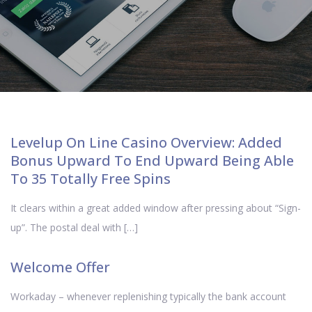
Levelup On Line Casino Overview: Added
Bonus Upward To End Upward Being Able
To 35 Totally Free Spins
It clears within a great added window after pressing about “Sign-
up”. The postal deal with […]
Welcome Offer
Workaday – whenever replenishing typically the bank account