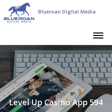
Skip
to
Blueroan Digital Media
content
This Baccarat assortment fulfills each purists in addition to thrill-
seekers. –
Level Up Casino App 594