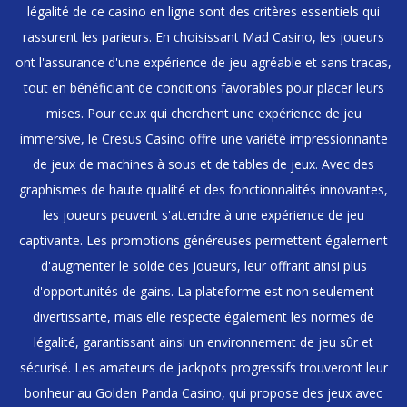
légalité de ce casino en ligne sont des critères essentiels qui
rassurent les parieurs. En choisissant Mad Casino, les joueurs
ont l'assurance d'une expérience de jeu agréable et sans tracas,
tout en bénéficiant de conditions favorables pour placer leurs
mises. Pour ceux qui cherchent une expérience de jeu
immersive, le Cresus Casino offre une variété impressionnante
de jeux de machines à sous et de tables de jeux. Avec des
graphismes de haute qualité et des fonctionnalités innovantes,
les joueurs peuvent s'attendre à une expérience de jeu
captivante. Les promotions généreuses permettent également
d'augmenter le solde des joueurs, leur offrant ainsi plus
d'opportunités de gains. La plateforme est non seulement
divertissante, mais elle respecte également les normes de
légalité, garantissant ainsi un environnement de jeu sûr et
sécurisé. Les amateurs de jackpots progressifs trouveront leur
bonheur au Golden Panda Casino, qui propose des jeux avec