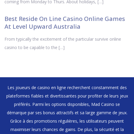
coming from Monday to Thurs. About holidays, […]
Best Reside On Line Casino Online Games
At Level Upward Australia
From typically the excitement of the particular survive online
casino to be capable to the […]
Les joueurs de casino en ligne recherchent constamment des
plateformes fiables et divertissantes pour profiter de leurs jeux
préférés. Parmi les options disponibles, Mad Casino se
démarque par ses bonus attractifs et sa large gamme de jeux.
Grâce à des promotions régulières, les utilisateurs peuvent
maximiser leurs chances de gains. De plus, la sécurité et la