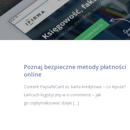
Poznaj bezpieczne metody płatności
online
Content PaysafeCard vs. karta kredytowa – co lepsze?
Łańcuch logistyczny w e-commerce – jak
go zoptymalizować dzięki […]