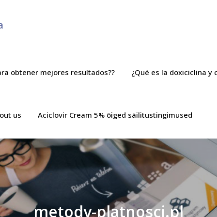
a
ara obtener mejores resultados??
¿Qué es la doxiciclina y
out us
Aciclovir Cream 5% õiged säilitustingimused
metody-platnosci.pl