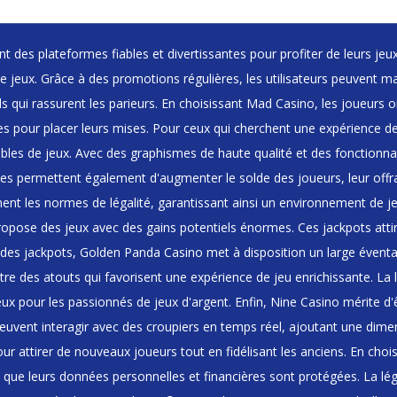
des plateformes fiables et divertissantes pour profiter de leurs jeu
jeux. Grâce à des promotions régulières, les utilisateurs peuvent maxi
els qui rassurent les parieurs. En choisissant Mad Casino, les joueurs
les pour placer leurs mises. Pour ceux qui cherchent une expérience de
les de jeux. Avec des graphismes de haute qualité et des fonctionnal
s permettent également d'augmenter le solde des joueurs, leur offran
ent les normes de légalité, garantissant ainsi un environnement de je
pose des jeux avec des gains potentiels énormes. Ces jackpots attiren
 des jackpots, Golden Panda Casino met à disposition un large éventa
re des atouts qui favorisent une expérience de jeu enrichissante. La l
ieux pour les passionnés de jeux d'argent. Enfin, Nine Casino mérite d
peuvent interagir avec des croupiers en temps réel, ajoutant une dime
attirer de nouveaux joueurs tout en fidélisant les anciens. En choisi
ie que leurs données personnelles et financières sont protégées. La lég