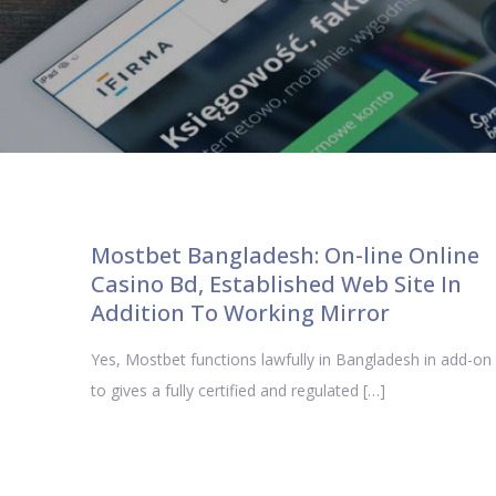
Mostbet Bangladesh: On-line Online
Casino Bd, Established Web Site In
Addition To Working Mirror
Yes, Mostbet functions lawfully in Bangladesh in add-on
to gives a fully certified and regulated […]