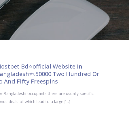
ostbet Bd⭐️official Website In
angladesh⭐️৳50000 Two Hundred Or
o And Fifty Freespins
r Bangladeshi occupants there are usually specific
nus deals of which lead to a large […]