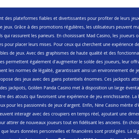
des plateformes fiables et divertissantes pour profiter de leurs jeu
jeux. Grâce à des promotions régulières, les utilisateurs peuvent maxi
els qui rassurent les parieurs. En choisissant Mad Casino, les joueurs
les pour placer leurs mises. Pour ceux qui cherchent une expérience de
les de jeux. Avec des graphismes de haute qualité et des fonctionnal
s permettent également d'augmenter le solde des joueurs, leur offran
ent les normes de légalité, garantissant ainsi un environnement de je
pose des jeux avec des gains potentiels énormes. Ces jackpots attiren
 des jackpots, Golden Panda Casino met à disposition un large éventa
re des atouts qui favorisent une expérience de jeu enrichissante. La l
ieux pour les passionnés de jeux d'argent. Enfin, Nine Casino mérite d
peuvent interagir avec des croupiers en temps réel, ajoutant une dime
attirer de nouveaux joueurs tout en fidélisant les anciens. En choisi
ie que leurs données personnelles et financières sont protégées. La lég