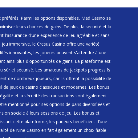
x préférés. Parmi les options disponibles, Mad Casino se
miser leurs chances de gains. De plus, la sécurité et la
 ont l'assurance d'une expérience de jeu agréable et sans
 jeu immersive, le Cresus Casino offre une variété
ités innovantes, les joueurs peuvent s'attendre à une
t ainsi plus d'opportunités de gains. La plateforme est
u sûr et sécurisé. Les amateurs de jackpots progressifs
t de nombreux joueurs, car ils offrent la possibilité de
il de jeux de casino classiques et modernes. Les bonus
égalité et la sécurité des transactions sont également
'être mentionné pour ses options de paris diversifiées et
nsion sociale à leurs sessions de jeu. Les bonus et
ssant cette plateforme, les parieurs bénéficient d'une
alité de Nine Casino en fait également un choix fiable