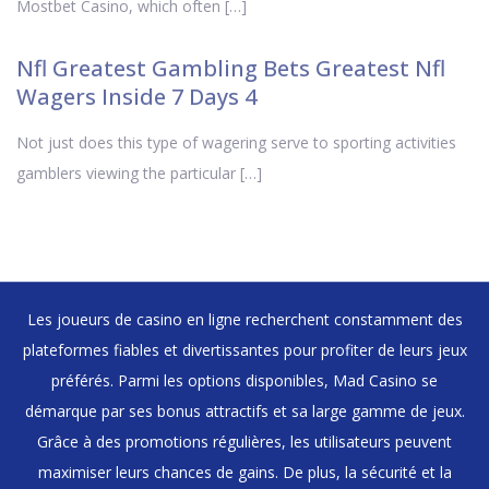
Mostbet Casino, which often […]
Nfl Greatest Gambling Bets Greatest Nfl
Wagers Inside 7 Days 4
Not just does this type of wagering serve to sporting activities
gamblers viewing the particular […]
Les joueurs de casino en ligne recherchent constamment des
plateformes fiables et divertissantes pour profiter de leurs jeux
préférés. Parmi les options disponibles, Mad Casino se
démarque par ses bonus attractifs et sa large gamme de jeux.
Grâce à des promotions régulières, les utilisateurs peuvent
maximiser leurs chances de gains. De plus, la sécurité et la