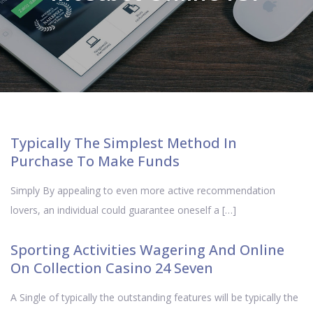
Typically The Simplest Method In
Purchase To Make Funds
Simply By appealing to even more active recommendation
lovers, an individual could guarantee oneself a […]
Sporting Activities Wagering And Online
On Collection Casino 24 Seven
A Single of typically the outstanding features will be typically the