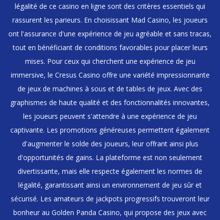
légalité de ce casino en ligne sont des critères essentiels qui
rassurent les parieurs. En choisissant Mad Casino, les joueurs
ont l'assurance d'une expérience de jeu agréable et sans tracas,
tout en bénéficiant de conditions favorables pour placer leurs
mises. Pour ceux qui cherchent une expérience de jeu
immersive, le Cresus Casino offre une variété impressionnante
de jeux de machines à sous et de tables de jeux. Avec des
graphismes de haute qualité et des fonctionnalités innovantes,
les joueurs peuvent s'attendre à une expérience de jeu
captivante. Les promotions généreuses permettent également
d'augmenter le solde des joueurs, leur offrant ainsi plus
d'opportunités de gains. La plateforme est non seulement
divertissante, mais elle respecte également les normes de
légalité, garantissant ainsi un environnement de jeu sûr et
sécurisé. Les amateurs de jackpots progressifs trouveront leur
bonheur au Golden Panda Casino, qui propose des jeux avec