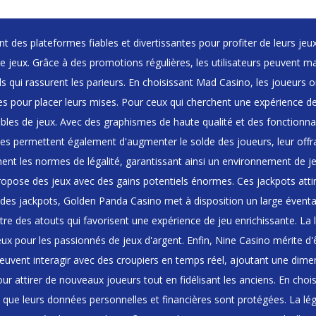
des plateformes fiables et divertissantes pour profiter de leurs jeu
jeux. Grâce à des promotions régulières, les utilisateurs peuvent maxi
els qui rassurent les parieurs. En choisissant Mad Casino, les joueurs
les pour placer leurs mises. Pour ceux qui cherchent une expérience de
les de jeux. Avec des graphismes de haute qualité et des fonctionnal
s permettent également d'augmenter le solde des joueurs, leur offran
ent les normes de légalité, garantissant ainsi un environnement de je
pose des jeux avec des gains potentiels énormes. Ces jackpots attiren
 des jackpots, Golden Panda Casino met à disposition un large éventa
re des atouts qui favorisent une expérience de jeu enrichissante. La l
ieux pour les passionnés de jeux d'argent. Enfin, Nine Casino mérite d
peuvent interagir avec des croupiers en temps réel, ajoutant une dime
attirer de nouveaux joueurs tout en fidélisant les anciens. En choisi
ie que leurs données personnelles et financières sont protégées. La lég