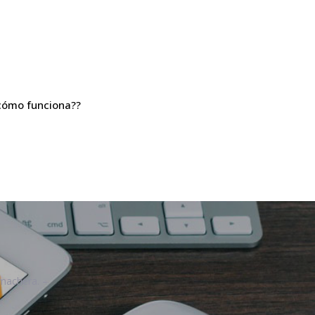
 cómo funciona??
machera. –