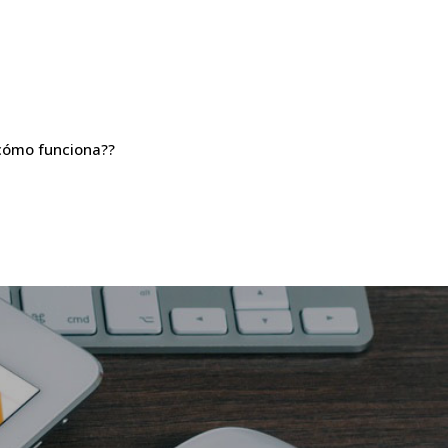
 cómo funciona??