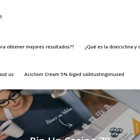
a
ara obtener mejores resultados??
¿Qué es la doxiciclina y
out us
Aciclovir Cream 5% õiged säilitustingimused
–