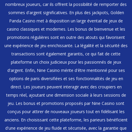
nombreux joueurs, car ils offrent la possibilité de remporter des
sommes d'argent significatives. En plus des jackpots, Golden
Panda Casino met à disposition un large éventail de jeux de
casino classiques et modernes. Les bonus de bienvenue et les
promotions régulières sont en outre des atouts qui favorisent
une expérience de jeu enrichissante. La légalité et la sécurité des
transactions sont également garantis, ce qui fait de cette
plateforme un choix judicieux pour les passionnés de jeux
d'argent. Enfin, Nine Casino mérite d'être mentionné pour ses
options de paris diversifiées et ses fonctionnalités de jeu en
direct. Les joueurs peuvent interagir avec des croupiers en
temps réel, ajoutant une dimension sociale à leurs sessions de
jeu. Les bonus et promotions proposés par Nine Casino sont
conçus pour attirer de nouveaux joueurs tout en fidélisant les
anciens. En choisissant cette plateforme, les parieurs bénéficient
d'une expérience de jeu fluide et sécurisée, avec la garantie que