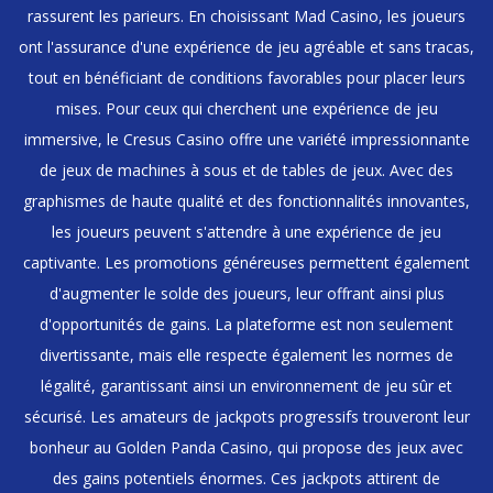
rassurent les parieurs. En choisissant Mad Casino, les joueurs
ont l'assurance d'une expérience de jeu agréable et sans tracas,
tout en bénéficiant de conditions favorables pour placer leurs
mises. Pour ceux qui cherchent une expérience de jeu
immersive, le Cresus Casino offre une variété impressionnante
de jeux de machines à sous et de tables de jeux. Avec des
graphismes de haute qualité et des fonctionnalités innovantes,
les joueurs peuvent s'attendre à une expérience de jeu
captivante. Les promotions généreuses permettent également
d'augmenter le solde des joueurs, leur offrant ainsi plus
d'opportunités de gains. La plateforme est non seulement
divertissante, mais elle respecte également les normes de
légalité, garantissant ainsi un environnement de jeu sûr et
sécurisé. Les amateurs de jackpots progressifs trouveront leur
bonheur au Golden Panda Casino, qui propose des jeux avec
des gains potentiels énormes. Ces jackpots attirent de