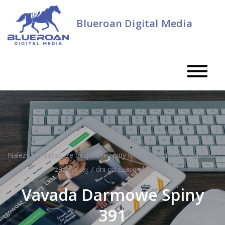
Skip
to
Blueroan Digital Media
content
Należy pamiętać, że bezpłatne spiny mają ograniczoną ważność
– zazwyczaj 7 dni od czasu aktywacji. –
Vavada Darmowe Spiny
391