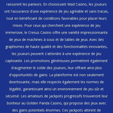
rassurent les parieurs. En choisissant Mad Casino, les joueurs
ont l'assurance d'une expérience de jeu agréable et sans tracas,
tout en bénéficiant de conditions favorables pour placer leurs
mises. Pour ceux qui cherchent une expérience de jeu
immersive, le Cresus Casino offre une variété impressionnante
de jeux de machines à sous et de tables de jeux. Avec des
graphismes de haute qualité et des fonctionnalités innovantes,
les joueurs peuvent s'attendre à une expérience de jeu
captivante. Les promotions généreuses permettent également
d'augmenter le solde des joueurs, leur offrant ainsi plus
d'opportunités de gains. La plateforme est non seulement
divertissante, mais elle respecte également les normes de
légalité, garantissant ainsi un environnement de jeu sûr et
sécurisé. Les amateurs de jackpots progressifs trouveront leur
bonheur au Golden Panda Casino, qui propose des jeux avec
des gains potentiels énormes. Ces jackpots attirent de