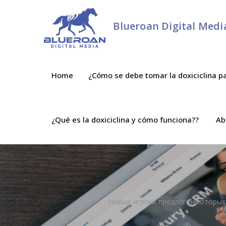
Skip
to
Blueroan Digital Medi
content
Home
¿Cómo se debe tomar la doxiciclina p
¿Qué es la doxiciclina y cómo funciona??
Ab
Новые игроки предлог некоторых