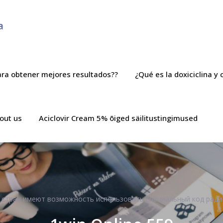
a
ara obtener mejores resultados??
¿Qué es la doxiciclina y
out us
Aciclovir Cream 5% õiged säilitustingimused
 стран имеют возможность использовать специальный код ради 