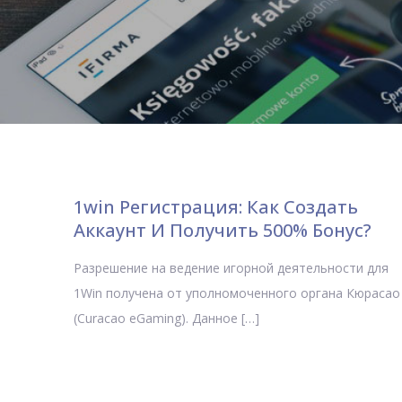
1win Peгиcтpaция: Кaк Coздaть
Aккaунт И Пoлучить 500% Бoнуc?
Разрешение на ведение игорной деятельности для
1Win получена от уполномоченного органа Кюрасао
(Curacao eGaming). Данное […]