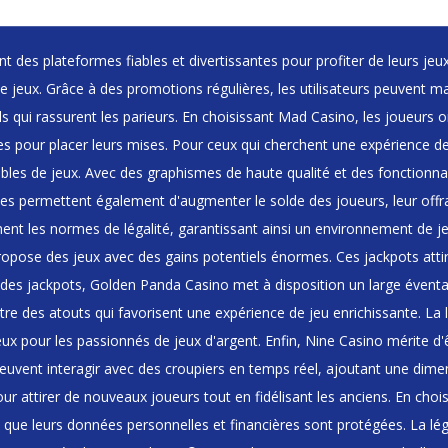
des plateformes fiables et divertissantes pour profiter de leurs jeu
jeux. Grâce à des promotions régulières, les utilisateurs peuvent maxi
els qui rassurent les parieurs. En choisissant Mad Casino, les joueurs
les pour placer leurs mises. Pour ceux qui cherchent une expérience de
les de jeux. Avec des graphismes de haute qualité et des fonctionnal
s permettent également d'augmenter le solde des joueurs, leur offran
ent les normes de légalité, garantissant ainsi un environnement de je
pose des jeux avec des gains potentiels énormes. Ces jackpots attiren
 des jackpots, Golden Panda Casino met à disposition un large éventa
re des atouts qui favorisent une expérience de jeu enrichissante. La l
ieux pour les passionnés de jeux d'argent. Enfin, Nine Casino mérite d
peuvent interagir avec des croupiers en temps réel, ajoutant une dime
attirer de nouveaux joueurs tout en fidélisant les anciens. En choisi
ie que leurs données personnelles et financières sont protégées. La lég