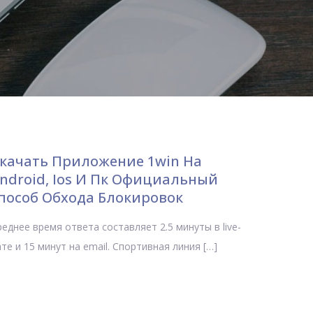
качать Приложение 1win На
ndroid, Ios И Пк Официальный
пособ Обхода Блокировок
реднее время ответа составляет 2.5 минуты в live-
ате и 15 минут на email. Спортивная линия […]