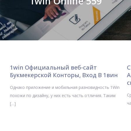
1win Online 559
1win Официальный веб-сайт
С
Букмекерской Конторы, Вход В 1вин
A
с
Однако приложение и мобильная разновидность 1Win
С
похожи по дизайну, у них есть часть отличия. Таким
ч
[…]