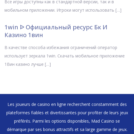
Все игры доступны как в стандартной версии, так и в
мобильном приложении. Игроки могут использовать […]
1win ᐉ Официальный ресурс Бк И
Казино 1вин
В качестве способа избежания ограничений оператор
использует зеркала 1win. Скачать мобильное приложение
1Вин казино лучше […]
Les joueurs de casino en ligne recherchent constamment des
plateformes fiables et divertissantes pour profiter de leurs jeux
préférés. Parmi les options disponibles, Mad Casino se
démarque par ses bonus attractifs et sa large gamme de jeux.