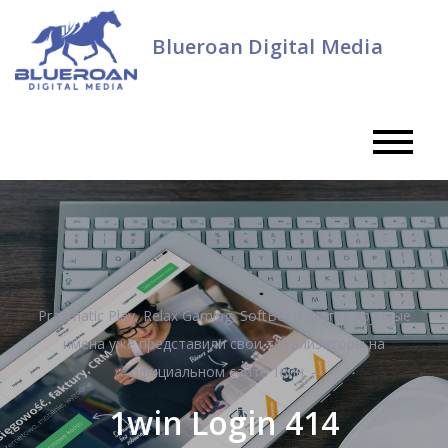
Skip
to
Blueroan Digital Media
content
Pragmatic Play, Relax Gaming, SoftBet и другие крупные
имена уже представили свои тотализаторы на
официальном сайте 1вин. –
1win Login 414