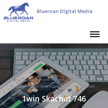
Skip
to
Blueroan Digital Media
content
Как все крупное игорного учреждение, 1вин “оброс”
большим количеством отзывов от пользователей. –
1win Skachat 746