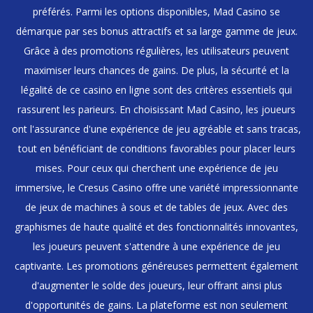
préférés. Parmi les options disponibles, Mad Casino se
démarque par ses bonus attractifs et sa large gamme de jeux.
Grâce à des promotions régulières, les utilisateurs peuvent
maximiser leurs chances de gains. De plus, la sécurité et la
légalité de ce casino en ligne sont des critères essentiels qui
rassurent les parieurs. En choisissant Mad Casino, les joueurs
ont l'assurance d'une expérience de jeu agréable et sans tracas,
tout en bénéficiant de conditions favorables pour placer leurs
mises. Pour ceux qui cherchent une expérience de jeu
immersive, le Cresus Casino offre une variété impressionnante
de jeux de machines à sous et de tables de jeux. Avec des
graphismes de haute qualité et des fonctionnalités innovantes,
les joueurs peuvent s'attendre à une expérience de jeu
captivante. Les promotions généreuses permettent également
d'augmenter le solde des joueurs, leur offrant ainsi plus
d'opportunités de gains. La plateforme est non seulement