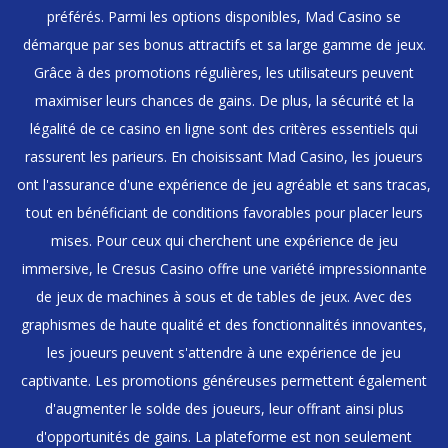
préférés. Parmi les options disponibles, Mad Casino se
démarque par ses bonus attractifs et sa large gamme de jeux.
Grâce à des promotions régulières, les utilisateurs peuvent
maximiser leurs chances de gains. De plus, la sécurité et la
légalité de ce casino en ligne sont des critères essentiels qui
rassurent les parieurs. En choisissant Mad Casino, les joueurs
ont l'assurance d'une expérience de jeu agréable et sans tracas,
tout en bénéficiant de conditions favorables pour placer leurs
mises. Pour ceux qui cherchent une expérience de jeu
immersive, le Cresus Casino offre une variété impressionnante
de jeux de machines à sous et de tables de jeux. Avec des
graphismes de haute qualité et des fonctionnalités innovantes,
les joueurs peuvent s'attendre à une expérience de jeu
captivante. Les promotions généreuses permettent également
d'augmenter le solde des joueurs, leur offrant ainsi plus
d'opportunités de gains. La plateforme est non seulement