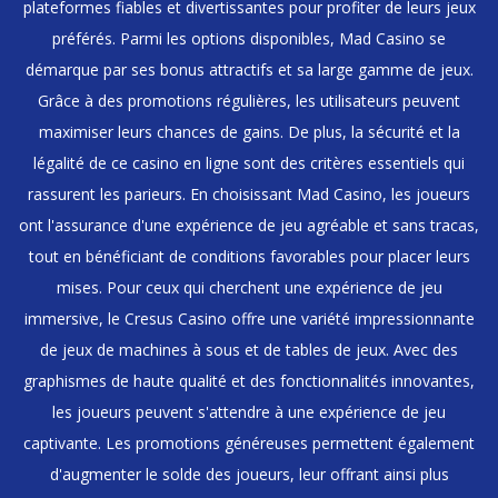
plateformes fiables et divertissantes pour profiter de leurs jeux
préférés. Parmi les options disponibles, Mad Casino se
démarque par ses bonus attractifs et sa large gamme de jeux.
Grâce à des promotions régulières, les utilisateurs peuvent
maximiser leurs chances de gains. De plus, la sécurité et la
légalité de ce casino en ligne sont des critères essentiels qui
rassurent les parieurs. En choisissant Mad Casino, les joueurs
ont l'assurance d'une expérience de jeu agréable et sans tracas,
tout en bénéficiant de conditions favorables pour placer leurs
mises. Pour ceux qui cherchent une expérience de jeu
immersive, le Cresus Casino offre une variété impressionnante
de jeux de machines à sous et de tables de jeux. Avec des
graphismes de haute qualité et des fonctionnalités innovantes,
les joueurs peuvent s'attendre à une expérience de jeu
captivante. Les promotions généreuses permettent également
d'augmenter le solde des joueurs, leur offrant ainsi plus