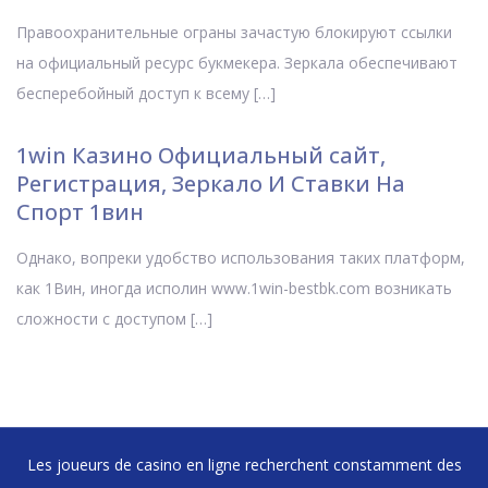
Правоохранительные ограны зачастую блокируют ссылки
на официальный ресурс букмекера. Зеркала обеспечивают
бесперебойный доступ к всему […]
1win Казино Официальный сайт,
Регистрация, Зеркало И Ставки На
Спорт 1вин
Однако, вопреки удобство использования таких платформ,
как 1Вин, иногда исполин www.1win-bestbk.com возникать
сложности с доступом […]
Les joueurs de casino en ligne recherchent constamment des