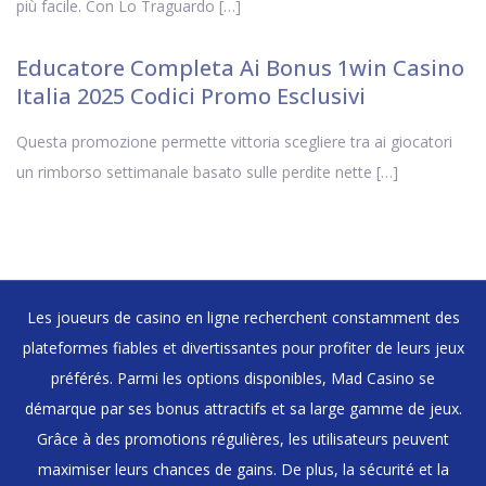
più facile. Con Lo Traguardo […]
Educatore Completa Ai Bonus 1win Casino
Italia 2025 Codici Promo Esclusivi
Questa promozione permette vittoria scegliere tra ai giocatori
un rimborso settimanale basato sulle perdite nette […]
Les joueurs de casino en ligne recherchent constamment des
plateformes fiables et divertissantes pour profiter de leurs jeux
préférés. Parmi les options disponibles, Mad Casino se
démarque par ses bonus attractifs et sa large gamme de jeux.
Grâce à des promotions régulières, les utilisateurs peuvent
maximiser leurs chances de gains. De plus, la sécurité et la