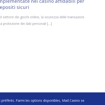
mplementate nei casinò affidabili per
epositi sicuri
l settore dei giochi online, la sicurezza delle transazioni
la protezione dei dati personali […]
x préférés. Parmi les options disponibles, Mad Casino se