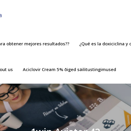
a
ara obtener mejores resultados??
¿Qué es la doxiciclina y
out us
Aciclovir Cream 5% õiged säilitustingimused
–