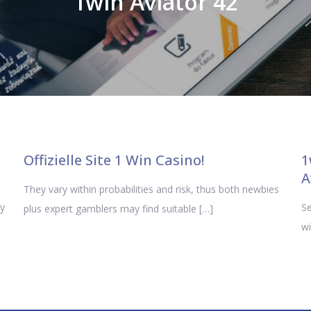
1win Aviator 42
a
Offizielle Site 1 Win Casino!
1
A
They vary within probabilities and risk, thus both newbies
ly
Se
plus expert gamblers may find suitable […]
wi