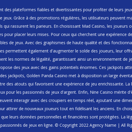
des plateformes fiables et divertissantes pour profiter de leurs jeu
jeux. Grâce à des promotions régulières, les utilisateurs peuvent maxi
els qui rassurent les parieurs. En choisissant Mad Casino, les joueurs
les pour placer leurs mises. Pour ceux qui cherchent une expérience de
les de jeux. Avec des graphismes de haute qualité et des fonctionnal
s permettent également d'augmenter le solde des joueurs, leur offran
ent les normes de légalité, garantissant ainsi un environnement de je
pose des jeux avec des gains potentiels énormes. Ces jackpots attiren
 des jackpots, Golden Panda Casino met à disposition un large éventa
re des atouts qui favorisent une expérience de jeu enrichissante. La l
ieux pour les passionnés de jeux d'argent. Enfin, Nine Casino mérite d
peuvent interagir avec des croupiers en temps réel, ajoutant une dime
attirer de nouveaux joueurs tout en fidélisant les anciens. En choisi
ie que leurs données personnelles et financières sont protégées. La lég
 passionnés de jeux en ligne. © Copyright 2022 Agency Name | All Ri