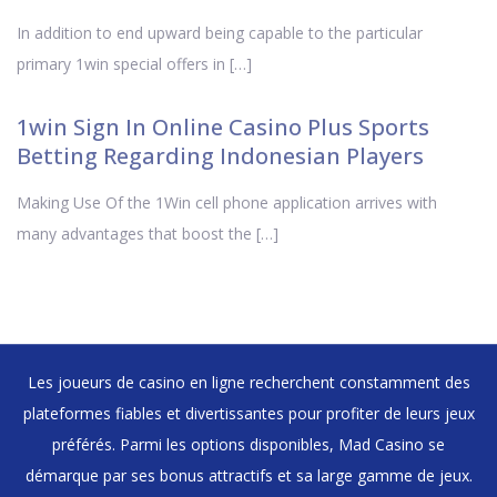
In addition to end upward being capable to the particular
primary 1win special offers in […]
1win Sign In Online Casino Plus Sports
Betting Regarding Indonesian Players
Making Use Of the 1Win cell phone application arrives with
many advantages that boost the […]
Les joueurs de casino en ligne recherchent constamment des
plateformes fiables et divertissantes pour profiter de leurs jeux
préférés. Parmi les options disponibles, Mad Casino se
démarque par ses bonus attractifs et sa large gamme de jeux.