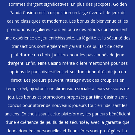
sommes d'argent significatives. En plus des jackpots, Golden
Panda Casino met à disposition un large éventail de jeux de
casino classiques et modernes. Les bonus de bienvenue et les
promotions régulières sont en outre des atouts qui favorisent
une expérience de jeu enrichissante. La légalité et la sécurité des
transactions sont également garantis, ce qui fait de cette
plateforme un choix judicieux pour les passionnés de jeux
d'argent. Enfin, Nine Casino mérite d'être mentionné pour ses
options de paris diversifiées et ses fonctionnalités de jeu en
direct. Les joueurs peuvent interagir avec des croupiers en
temps réel, ajoutant une dimension sociale à leurs sessions de
jeu. Les bonus et promotions proposés par Nine Casino sont
conçus pour attirer de nouveaux joueurs tout en fidélisant les
anciens. En choisissant cette plateforme, les parieurs bénéficient
d'une expérience de jeu fluide et sécurisée, avec la garantie que
leurs données personnelles et financières sont protégées. La