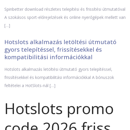
Spinbetter download részletes telepítési és frissítési útmutatóval
A szokásos sport-előrejelzések és online nyerőgépek mellett van
[…]
Hotslots alkalmazás letöltési útmutató
gyors telepítéssel, frissítésekkel és
kompatibilitási információkkal
Hotslots alkalmazás letöltési útmutató gyors telepítéssel,
frissítésekkel és kompatibilitási információkkal A bónuszok
feltételei a HotSlots-nál […]
Hotslots promo
code 2026 friss