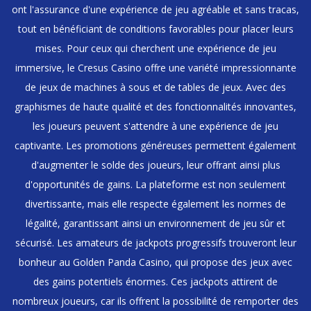
ont l'assurance d'une expérience de jeu agréable et sans tracas,
tout en bénéficiant de conditions favorables pour placer leurs
mises. Pour ceux qui cherchent une expérience de jeu
immersive, le Cresus Casino offre une variété impressionnante
de jeux de machines à sous et de tables de jeux. Avec des
graphismes de haute qualité et des fonctionnalités innovantes,
les joueurs peuvent s'attendre à une expérience de jeu
captivante. Les promotions généreuses permettent également
d'augmenter le solde des joueurs, leur offrant ainsi plus
d'opportunités de gains. La plateforme est non seulement
divertissante, mais elle respecte également les normes de
légalité, garantissant ainsi un environnement de jeu sûr et
sécurisé. Les amateurs de jackpots progressifs trouveront leur
bonheur au Golden Panda Casino, qui propose des jeux avec
des gains potentiels énormes. Ces jackpots attirent de
nombreux joueurs, car ils offrent la possibilité de remporter des