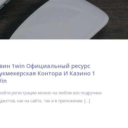
вин 1win Официальный ресурс ️
укмекерская Контора И Казино 1
in
ройти регистрацию можно на любом изо подручных
джетов, как на сайте, так и в приложении. […]