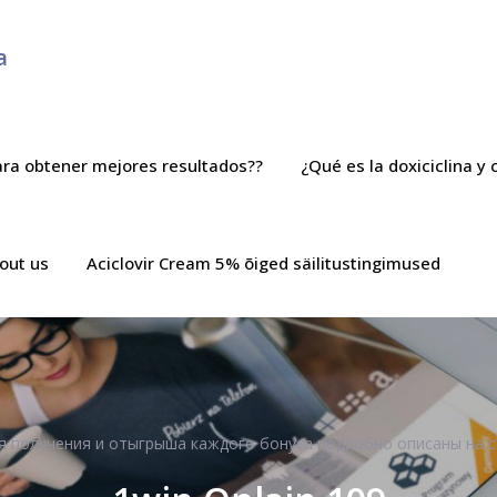
a
ara obtener mejores resultados??
¿Qué es la doxiciclina y
out us
Aciclovir Cream 5% õiged säilitustingimused
я получения и отыгрыша каждого бонуса подробно описаны на са