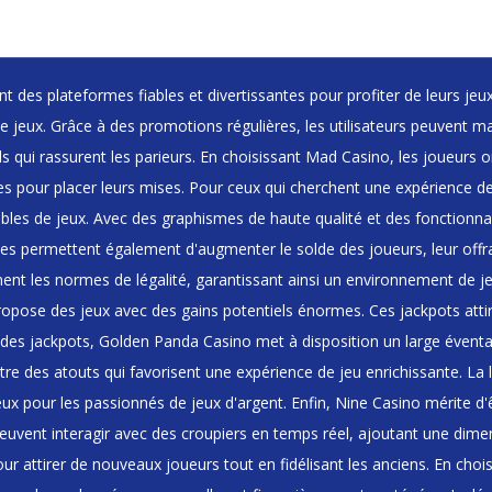
des plateformes fiables et divertissantes pour profiter de leurs jeu
jeux. Grâce à des promotions régulières, les utilisateurs peuvent maxi
els qui rassurent les parieurs. En choisissant Mad Casino, les joueurs
les pour placer leurs mises. Pour ceux qui cherchent une expérience de
les de jeux. Avec des graphismes de haute qualité et des fonctionnal
s permettent également d'augmenter le solde des joueurs, leur offran
ent les normes de légalité, garantissant ainsi un environnement de je
pose des jeux avec des gains potentiels énormes. Ces jackpots attiren
 des jackpots, Golden Panda Casino met à disposition un large éventa
re des atouts qui favorisent une expérience de jeu enrichissante. La l
ieux pour les passionnés de jeux d'argent. Enfin, Nine Casino mérite d
peuvent interagir avec des croupiers en temps réel, ajoutant une dime
attirer de nouveaux joueurs tout en fidélisant les anciens. En choisi