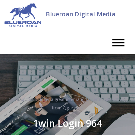
Skip
to
Blueroan Digital Media
content
1Win functions under a great international certificate coming
from Curacao. –
1win Login 964