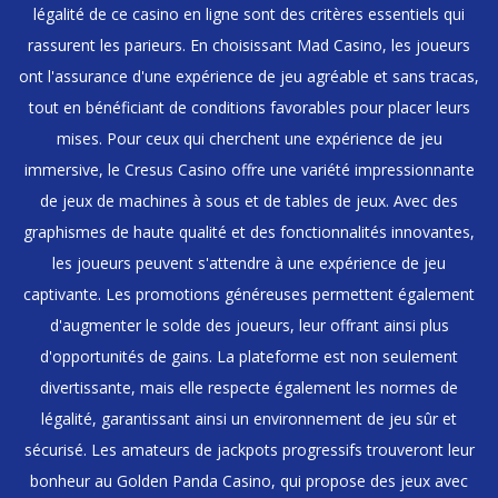
légalité de ce casino en ligne sont des critères essentiels qui
rassurent les parieurs. En choisissant Mad Casino, les joueurs
ont l'assurance d'une expérience de jeu agréable et sans tracas,
tout en bénéficiant de conditions favorables pour placer leurs
mises. Pour ceux qui cherchent une expérience de jeu
immersive, le Cresus Casino offre une variété impressionnante
de jeux de machines à sous et de tables de jeux. Avec des
graphismes de haute qualité et des fonctionnalités innovantes,
les joueurs peuvent s'attendre à une expérience de jeu
captivante. Les promotions généreuses permettent également
d'augmenter le solde des joueurs, leur offrant ainsi plus
d'opportunités de gains. La plateforme est non seulement
divertissante, mais elle respecte également les normes de
légalité, garantissant ainsi un environnement de jeu sûr et
sécurisé. Les amateurs de jackpots progressifs trouveront leur
bonheur au Golden Panda Casino, qui propose des jeux avec