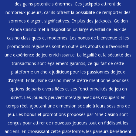
des gains potentiels énormes. Ces jackpots attirent de
nombreux joueurs, car ils offrent la possibilité de remporter des
sommes d'argent significatives. En plus des jackpots, Golden
Panda Casino met à disposition un large éventail de jeux de
casino classiques et modernes. Les bonus de bienvenue et les
promotions régulières sont en outre des atouts qui favorisent
une expérience de jeu enrichissante. La légalité et la sécurité des
transactions sont également garantis, ce qui fait de cette
plateforme un choix judicieux pour les passionnés de jeux
d'argent. Enfin, Nine Casino mérite d'être mentionné pour ses
options de paris diversifiées et ses fonctionnalités de jeu en
direct. Les joueurs peuvent interagir avec des croupiers en
temps réel, ajoutant une dimension sociale à leurs sessions de
jeu. Les bonus et promotions proposés par Nine Casino sont
conçus pour attirer de nouveaux joueurs tout en fidélisant les
anciens. En choisissant cette plateforme, les parieurs bénéficient