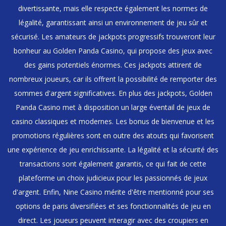
divertissante, mais elle respecte également les normes de
légalité, garantissant ainsi un environnement de jeu sûr et
sécurisé. Les amateurs de jackpots progressifs trouveront leur
bonheur au Golden Panda Casino, qui propose des jeux avec
des gains potentiels énormes. Ces jackpots attirent de
nombreux joueurs, car ils offrent la possibilité de remporter des
sommes d'argent significatives. En plus des jackpots, Golden
Panda Casino met à disposition un large éventail de jeux de
casino classiques et modernes. Les bonus de bienvenue et les
promotions régulières sont en outre des atouts qui favorisent
une expérience de jeu enrichissante. La légalité et la sécurité des
transactions sont également garantis, ce qui fait de cette
plateforme un choix judicieux pour les passionnés de jeux
d'argent. Enfin, Nine Casino mérite d'être mentionné pour ses
options de paris diversifiées et ses fonctionnalités de jeu en
direct. Les joueurs peuvent interagir avec des croupiers en