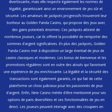
divertissante, mais elle respecte également les normes de
légalité, garantissant ainsi un environnement de jeu sûr et
sécurisé. Les amateurs de jackpots progressifs trouveront leur
bonheur au Golden Panda Casino, qui propose des jeux avec
des gains potentiels énormes. Ces jackpots attirent de
nombreux joueurs, car ils offrent la possibilité de remporter des
sommes d'argent significatives. En plus des jackpots, Golden
Panda Casino met à disposition un large éventail de jeux de
casino classiques et modernes. Les bonus de bienvenue et les
promotions régulières sont en outre des atouts qui favorisent
une expérience de jeu enrichissante. La légalité et la sécurité des
transactions sont également garantis, ce qui fait de cette
plateforme un choix judicieux pour les passionnés de jeux
d'argent. Enfin, Nine Casino mérite d'être mentionné pour ses
options de paris diversifiées et ses fonctionnalités de jeu en
direct. Les joueurs peuvent interagir avec des croupiers en