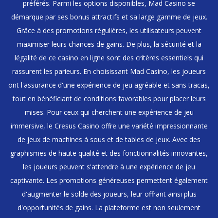
préférés. Parmi les options disponibles, Mad Casino se
démarque par ses bonus attractifs et sa large gamme de jeux.
Grâce à des promotions régulières, les utilisateurs peuvent
maximiser leurs chances de gains. De plus, la sécurité et la
légalité de ce casino en ligne sont des critères essentiels qui
rassurent les parieurs. En choisissant Mad Casino, les joueurs
ont l'assurance d'une expérience de jeu agréable et sans tracas,
tout en bénéficiant de conditions favorables pour placer leurs
mises. Pour ceux qui cherchent une expérience de jeu
immersive, le Cresus Casino offre une variété impressionnante
de jeux de machines à sous et de tables de jeux. Avec des
graphismes de haute qualité et des fonctionnalités innovantes,
les joueurs peuvent s'attendre à une expérience de jeu
captivante. Les promotions généreuses permettent également
d'augmenter le solde des joueurs, leur offrant ainsi plus
d'opportunités de gains. La plateforme est non seulement