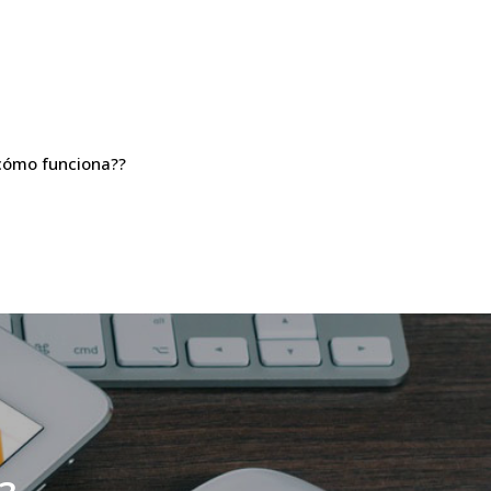
 cómo funciona??