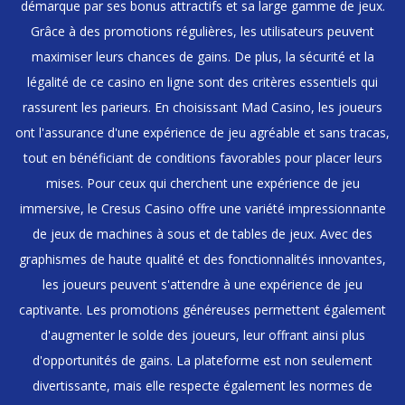
démarque par ses bonus attractifs et sa large gamme de jeux.
Grâce à des promotions régulières, les utilisateurs peuvent
maximiser leurs chances de gains. De plus, la sécurité et la
légalité de ce casino en ligne sont des critères essentiels qui
rassurent les parieurs. En choisissant Mad Casino, les joueurs
ont l'assurance d'une expérience de jeu agréable et sans tracas,
tout en bénéficiant de conditions favorables pour placer leurs
mises. Pour ceux qui cherchent une expérience de jeu
immersive, le Cresus Casino offre une variété impressionnante
de jeux de machines à sous et de tables de jeux. Avec des
graphismes de haute qualité et des fonctionnalités innovantes,
les joueurs peuvent s'attendre à une expérience de jeu
captivante. Les promotions généreuses permettent également
d'augmenter le solde des joueurs, leur offrant ainsi plus
d'opportunités de gains. La plateforme est non seulement
divertissante, mais elle respecte également les normes de