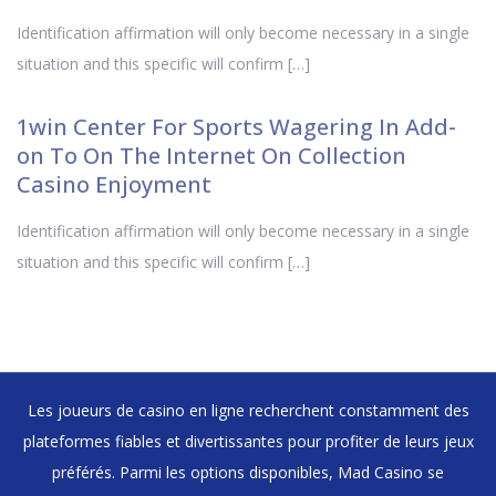
Identification affirmation will only become necessary in a single
situation and this specific will confirm […]
1win Center For Sports Wagering In Add-
on To On The Internet On Collection
Casino Enjoyment
Identification affirmation will only become necessary in a single
situation and this specific will confirm […]
Les joueurs de casino en ligne recherchent constamment des
plateformes fiables et divertissantes pour profiter de leurs jeux
préférés. Parmi les options disponibles, Mad Casino se