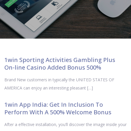
1win Sporting Activities Gambling Plus
On-line Casino Added Bonus 500%
Brand New customers in typically the UNITED STATES OF
AMERICA can enjoy an interesting pleasant […]
1win App India: Get In Inclusion To
Perform With A 500% Welcome Bonus
After a effective installation, you’ll discover the image inside your