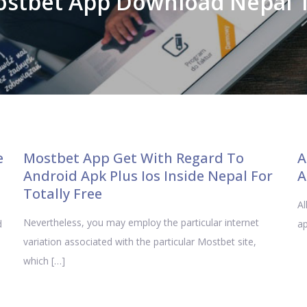
stbet App Download Nepal 
e
Mostbet App Get With Regard To
A
Android Apk Plus Ios Inside Nepal For
A
Totally Free
Al
Nevertheless, you may employ the particular internet
d
ap
variation associated with the particular Mostbet site,
which […]