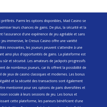
x préférés. Parmi les options disponibles, Mad Casino se
miser leurs chances de gains. De plus, la sécurité et la
 ont l'assurance d'une expérience de jeu agréable et sans
 jeu immersive, le Cresus Casino offre une variété
ités innovantes, les joueurs peuvent s'attendre à une
t ainsi plus d'opportunités de gains. La plateforme est
u sûr et sécurisé. Les amateurs de jackpots progressifs
t de nombreux joueurs, car ils offrent la possibilité de
il de jeux de casino classiques et modernes. Les bonus
égalité et la sécurité des transactions sont également
'être mentionné pour ses options de paris diversifiées et
nsion sociale à leurs sessions de jeu. Les bonus et
ssant cette plateforme, les parieurs bénéficient d'une