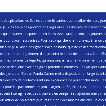
des plateformes fiables et divertissantes pour profiter de leurs jeu
jeux. Grâce à des promotions régulières, les utilisateurs peuvent maxi
els qui rassurent les parieurs. En choisissant Mad Casino, les joueurs
les pour placer leurs mises. Pour ceux qui cherchent une expérience de
les de jeux. Avec des graphismes de haute qualité et des fonctionnal
s permettent également d'augmenter le solde des joueurs, leur offran
ent les normes de légalité, garantissant ainsi un environnement de je
pose des jeux avec des gains potentiels énormes. Ces jackpots attiren
 des jackpots, Golden Panda Casino met à disposition un large éventa
re des atouts qui favorisent une expérience de jeu enrichissante. La l
ieux pour les passionnés de jeux d'argent. Enfin, Nine Casino mérite d
peuvent interagir avec des croupiers en temps réel, ajoutant une dime
attirer de nouveaux joueurs tout en fidélisant les anciens. En choisi