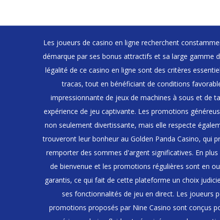
Les joueurs de casino en ligne recherchent constamment 
démarque par ses bonus attractifs et sa large gamme de 
légalité de ce casino en ligne sont des critères essenti
tracas, tout en bénéficiant de conditions favorab
impressionnante de jeux de machines à sous et de tab
expérience de jeu captivante. Les promotions généreuse
non seulement divertissante, mais elle respecte égalem
trouveront leur bonheur au Golden Panda Casino, qui pro
remporter des sommes d'argent significatives. En plus
de bienvenue et les promotions régulières sont en out
garantis, ce qui fait de cette plateforme un choix judic
ses fonctionnalités de jeu en direct. Les joueurs 
promotions proposés par Nine Casino sont conçus pour 