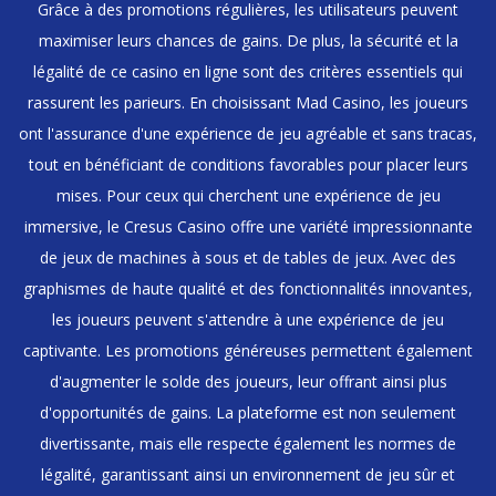
Grâce à des promotions régulières, les utilisateurs peuvent
maximiser leurs chances de gains. De plus, la sécurité et la
légalité de ce casino en ligne sont des critères essentiels qui
rassurent les parieurs. En choisissant Mad Casino, les joueurs
ont l'assurance d'une expérience de jeu agréable et sans tracas,
tout en bénéficiant de conditions favorables pour placer leurs
mises. Pour ceux qui cherchent une expérience de jeu
immersive, le Cresus Casino offre une variété impressionnante
de jeux de machines à sous et de tables de jeux. Avec des
graphismes de haute qualité et des fonctionnalités innovantes,
les joueurs peuvent s'attendre à une expérience de jeu
captivante. Les promotions généreuses permettent également
d'augmenter le solde des joueurs, leur offrant ainsi plus
d'opportunités de gains. La plateforme est non seulement
divertissante, mais elle respecte également les normes de
légalité, garantissant ainsi un environnement de jeu sûr et