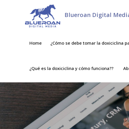
Skip
to
Blueroan Digital Medi
content
Home
¿Cómo se debe tomar la doxiciclina p
¿Qué es la doxiciclina y cómo funciona??
Ab