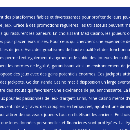
des plateformes fiables et divertissantes pour profiter de leurs jeu
jeux. Grâce à des promotions régulières, les utilisateurs peuvent maxi
els qui rassurent les parieurs. En choisissant Mad Casino, les joueurs
les pour placer leurs mises. Pour ceux qui cherchent une expérience de
les de jeux. Avec des graphismes de haute qualité et des fonctionnal
s permettent également d'augmenter le solde des joueurs, leur offran
ent les normes de légalité, garantissant ainsi un environnement de je
pose des jeux avec des gains potentiels énormes. Ces jackpots attiren
 des jackpots, Golden Panda Casino met à disposition un large éventa
re des atouts qui favorisent une expérience de jeu enrichissante. La l
ieux pour les passionnés de jeux d'argent. Enfin, Nine Casino mérite d
peuvent interagir avec des croupiers en temps réel, ajoutant une dime
attirer de nouveaux joueurs tout en fidélisant les anciens. En choisi
ie que leurs données personnelles et financières sont protégées. La lég