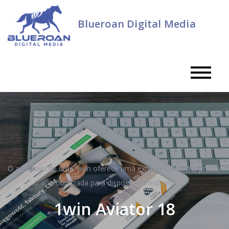
Skip
to
Blueroan Digital Media
content
O aplicativo de uma 1win oferece uma experiência fluida, prática
e otimizada para dispositivos móveis. –
1win Aviator 18