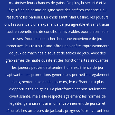
maximiser leurs chances de gains. De plus, la sécurité et la
légalité de ce casino en ligne sont des critères essentiels qui
rassurent les parieurs. En choisissant Mad Casino, les joueurs
ont l'assurance d'une expérience de jeu agréable et sans tracas,
tout en bénéficiant de conditions favorables pour placer leurs
mises. Pour ceux qui cherchent une expérience de jeu
immersive, le Cresus Casino offre une variété impressionnante
de jeux de machines à sous et de tables de jeux. Avec des
graphismes de haute qualité et des fonctionnalités innovantes,
les joueurs peuvent s'attendre à une expérience de jeu
captivante. Les promotions généreuses permettent également
d'augmenter le solde des joueurs, leur offrant ainsi plus
d'opportunités de gains. La plateforme est non seulement
divertissante, mais elle respecte également les normes de
légalité, garantissant ainsi un environnement de jeu sûr et
sécurisé. Les amateurs de jackpots progressifs trouveront leur