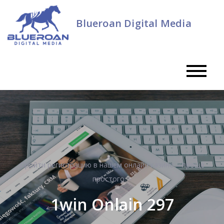
Skip
to
Blueroan Digital Media
content
Пройти регистрацию в нашем онлайн казино – проще
простого. –
1win Onlain 297