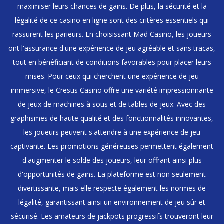
maximiser leurs chances de gains. De plus, la sécurité et la
légalité de ce casino en ligne sont des critères essentiels qui
rassurent les parieurs. En choisissant Mad Casino, les joueurs
ont l'assurance d'une expérience de jeu agréable et sans tracas,
tout en bénéficiant de conditions favorables pour placer leurs
mises. Pour ceux qui cherchent une expérience de jeu
immersive, le Cresus Casino offre une variété impressionnante
de jeux de machines à sous et de tables de jeux. Avec des
graphismes de haute qualité et des fonctionnalités innovantes,
les joueurs peuvent s'attendre à une expérience de jeu
captivante. Les promotions généreuses permettent également
d'augmenter le solde des joueurs, leur offrant ainsi plus
d'opportunités de gains. La plateforme est non seulement
divertissante, mais elle respecte également les normes de
légalité, garantissant ainsi un environnement de jeu sûr et
sécurisé. Les amateurs de jackpots progressifs trouveront leur