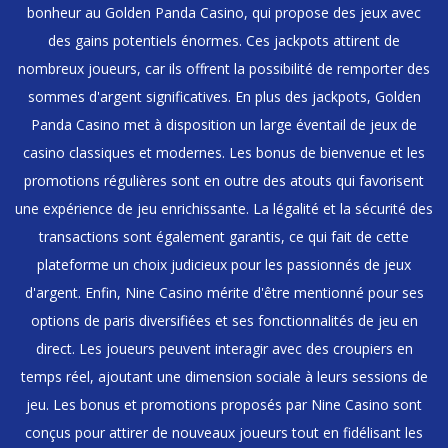
bonheur au Golden Panda Casino, qui propose des jeux avec
des gains potentiels énormes. Ces jackpots attirent de
nombreux joueurs, car ils offrent la possibilité de remporter des
sommes d'argent significatives. En plus des jackpots, Golden
Panda Casino met à disposition un large éventail de jeux de
casino classiques et modernes. Les bonus de bienvenue et les
promotions régulières sont en outre des atouts qui favorisent
une expérience de jeu enrichissante. La légalité et la sécurité des
transactions sont également garantis, ce qui fait de cette
plateforme un choix judicieux pour les passionnés de jeux
d'argent. Enfin, Nine Casino mérite d'être mentionné pour ses
options de paris diversifiées et ses fonctionnalités de jeu en
direct. Les joueurs peuvent interagir avec des croupiers en
temps réel, ajoutant une dimension sociale à leurs sessions de
jeu. Les bonus et promotions proposés par Nine Casino sont
conçus pour attirer de nouveaux joueurs tout en fidélisant les